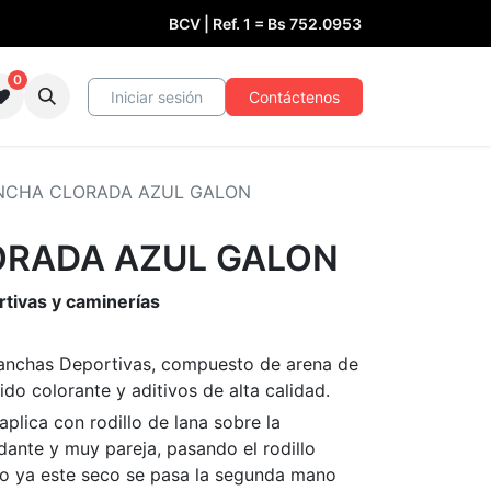
BCV | Ref. 1 =
Bs
752.0953
0
Iniciar sesión
Contáctenos
NCHA CLORADA AZUL GALON
RADA AZUL GALON
rtivas y caminerías
Canchas Deportivas, compuesto de arena de
xido colorante y aditivos de alta calidad.
aplica con rodillo de lana sobre la
dante y muy pareja, pasando el rodillo
ndo ya este seco se pasa la segunda mano