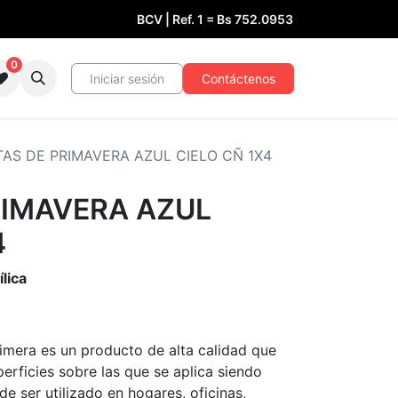
BCV | Ref. 1 =
Bs
752.0953
0
Iniciar sesión
Contáctenos
AS DE PRIMAVERA AZUL CIELO CÑ 1X4
RIMAVERA AZUL
4
lica
imera es un producto de alta calidad que
erficies sobre las que se aplica siendo
e ser utilizado en hogares, oficinas,