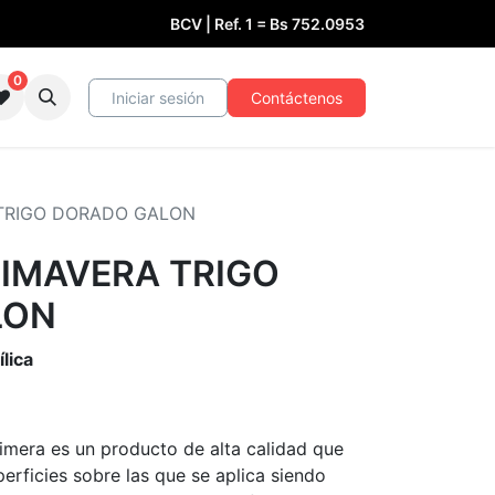
BCV | Ref. 1 =
Bs
752.0953
0
Iniciar sesión
Contáctenos
TRIGO DORADO GALON
RIMAVERA TRIGO
LON
lica
imera es un producto de alta calidad que
erficies sobre las que se aplica siendo