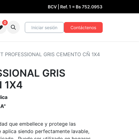
BCV | Ref. 1 =
Bs
752.0953
0
Iniciar sesión
Contáctenos
T PROFESSIONAL GRIS CEMENTO CÑ 1X4
SSIONAL GRIS
 1X4
lica
AA"
idad que embellece y protege las
e aplica siendo perfectamente lavable,
icado. Puede ser utilizado en hogares,