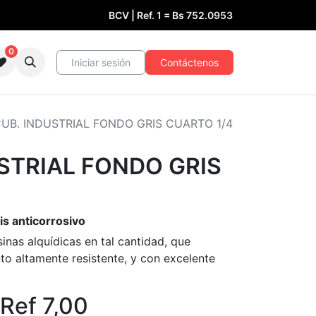
BCV | Ref. 1 =
Bs
752.0953
0
Iniciar sesión
Contáctenos
UB. INDUSTRIAL FONDO GRIS CUARTO 1/4
STRIAL FONDO GRIS
is anticorrosivo
nas alquídicas en tal cantidad, que
to altamente resistente, y con excelente
Ref
7,00