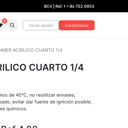
BCV | Ref. 1 =
Bs
752.0953
0
Iniciar sesión
Contáctenos
NNER ACRILICO CUARTO 1/4
ILICO CUARTO 1/4
os de 40°C, no reutilizar envases,
ado, evitar dar fuente de ignición posible,
es químicos.